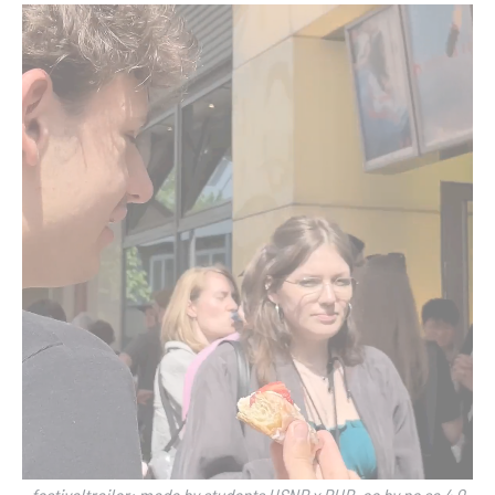
festivaltrailer: made by students HSNR x RUB, cc by nc sa 4.0