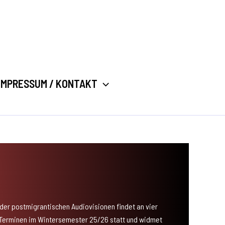
IMPRESSUM / KONTAKT
 der postmigrantischen Audiovisionen findet an vier
Terminen im Wintersemester 25/26 statt und widmet