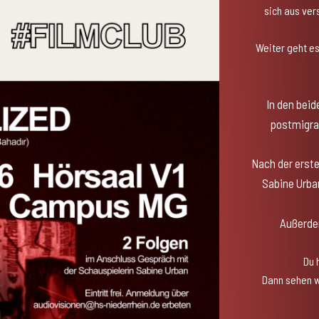
sich aus ve
Weiter geht es
In den beid
postmigra
Nach der erste
Sabine Urban
Außerdem
Du 
Dann sehen w