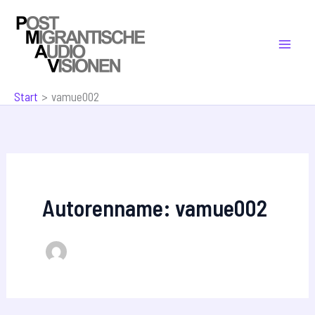
Zum
Inhalt
springen
Start
vamue002
Autorenname: vamue002